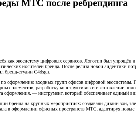
реды МТС после ребрендинга
ебя как экосистему цифровых сервисов. Логотип был упрощён и
зических носителей бренда. После релиза новой айдентики пот
ил бренд-студии C4dsgn.
 по оформлению входных групп офисов цифровой экосистемы. П
рных элементов, разработку конструктивов и изготовление пил
а оформления, — инструмент, который обеспечивает единый виз
ций бренда на крупных мероприятиях: создавали дизайн зон, эл
овала в оформлении офисных пространств МТС, адаптируя новые